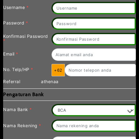
Username
*
Password
*
Konfirmasi Password
*
Email
*
No. Telp/HP
*
+62
Referral
athenaa
Pengaturan Bank
Nama Bank
*
Nama Rekening
*